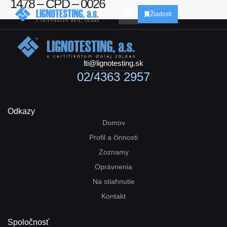
1478 – CPD – 0026
Žiadosti
lti@lignotesting.sk
02/4363 2957
Odkazy
Domov
Profil a činnosti
Zoznamy
Oprávnenia
Na stiahnutie
Kontakt
Spoločnosť