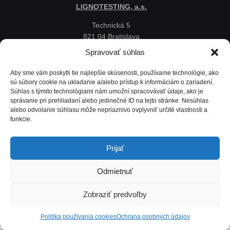
LIGNOTESTING, a.s.
Technická 5
821 04 Bratislava
Slovenská republika
Spravovať súhlas
Ochrana osobných údajov
Aby sme vám poskytli tie najlepšie skúsenosti, používame technológie, ako
Politika používania cookies
sú súbory cookie na ukladanie a/alebo prístup k informáciám o zariadení.
Súhlas s týmito technológiami nám umožní spracovávať údaje, ako je
Mapa
správanie pri prehliadaní alebo jedinečné ID na tejto stránke. Nesúhlas
alebo odvolanie súhlasu môže nepriaznivo ovplyvniť určité vlastnosti a
funkcie.
Prijať
Odmietnuť
Zobraziť predvoľby
Lignotesting, a. s. © 2024 | Všetky práva vyhradené. | Vytvoril: Marek Heinfarth.
Politika používania cookies
Ochrana osobných údajov