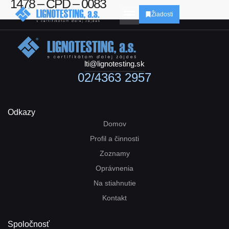
1478 – CPD – 0083
Žiadosti
lti@lignotesting.sk
02/4363 2957
Odkazy
Domov
Profil a činnosti
Zoznamy
Oprávnenia
Na stiahnutie
Kontakt
Spoločnosť