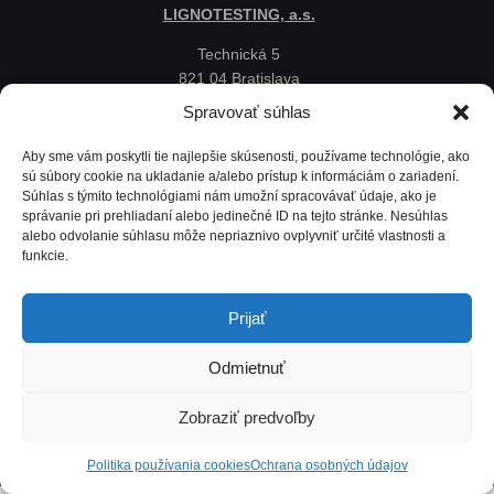
LIGNOTESTING, a.s.
Technická 5
821 04 Bratislava
Slovenská republika
Spravovať súhlas
Ochrana osobných údajov
Aby sme vám poskytli tie najlepšie skúsenosti, používame technológie, ako
Politika používania cookies
sú súbory cookie na ukladanie a/alebo prístup k informáciám o zariadení.
Súhlas s týmito technológiami nám umožní spracovávať údaje, ako je
Mapa
správanie pri prehliadaní alebo jedinečné ID na tejto stránke. Nesúhlas
alebo odvolanie súhlasu môže nepriaznivo ovplyvniť určité vlastnosti a
funkcie.
Prijať
Odmietnuť
Zobraziť predvoľby
Lignotesting, a. s. © 2024 | Všetky práva vyhradené. | Vytvoril: Marek Heinfarth.
Politika používania cookies
Ochrana osobných údajov