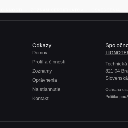
A ČINNOSTI
ZOZNAM CERTIFIKÁTOV
OSVEDČENIA
Odkazy
Spoločn
Domov
LIGNOTES
Profil a činnosti
Technická
Zoznamy
821 04 Bra
Slovenská
Oprávnenia
Na stiahnutie
Ochrana os
Politika pou
Kontakt