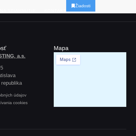
Žiadosti
NA STIAHNUTIE
KONTAKT
osť
Mapa
TING, a.s.
 5
tislava
 republika
obných údajov
žívania cookies