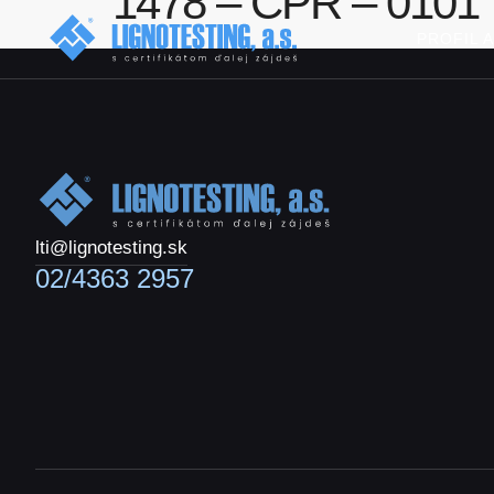
1478 – CPR – 0101
PROFIL 
lti@lignotesting.sk
02/4363 2957