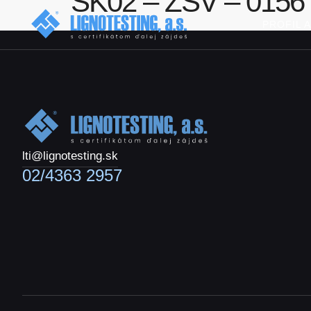
SK02 – ZSV – 0156
PROFIL 
lti@lignotesting.sk
02/4363 2957