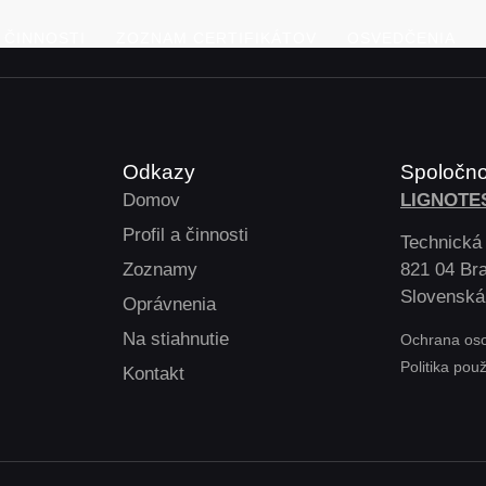
A ČINNOSTI
ZOZNAM CERTIFIKÁTOV
OSVEDČENIA
Odkazy
Spoločn
Domov
LIGNOTES
Profil a činnosti
Technická
Zoznamy
821 04 Bra
Slovenská
Oprávnenia
Na stiahnutie
Ochrana os
Politika pou
Kontakt