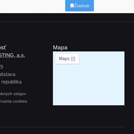
Žiadosti
NA STIAHNUTIE
KONTAKT
osť
Mapa
TING, a.s.
 5
tislava
 republika
obných údajov
žívania cookies