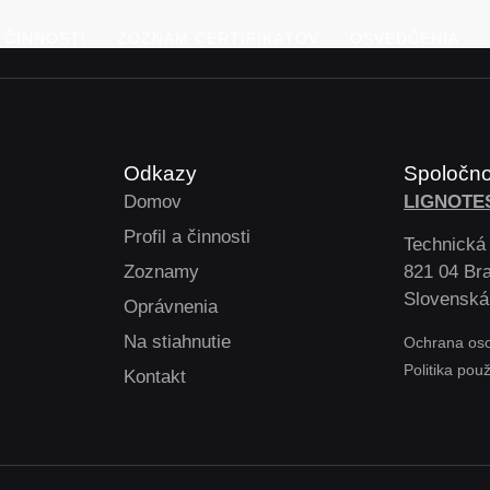
A ČINNOSTI
ZOZNAM CERTIFIKÁTOV
OSVEDČENIA
Odkazy
Spoločn
Domov
LIGNOTES
Profil a činnosti
Technická
Zoznamy
821 04 Bra
Slovenská
Oprávnenia
Na stiahnutie
Ochrana os
Politika pou
Kontakt