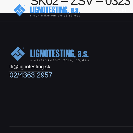
SK02 – ZSV – 0323
PROFIL 
lti@lignotesting.sk
02/4363 2957