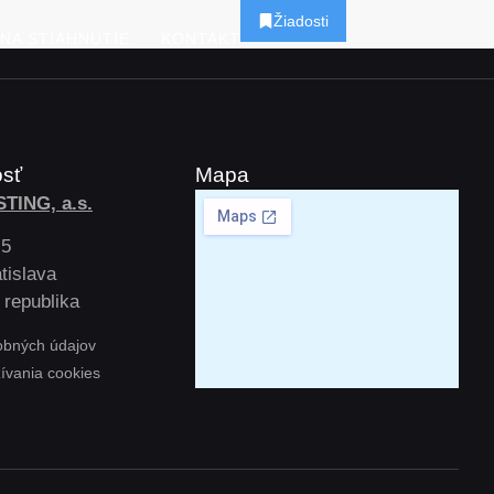
Žiadosti
NA STIAHNUTIE
KONTAKT
osť
Mapa
TING, a.s.
 5
tislava
 republika
obných údajov
žívania cookies