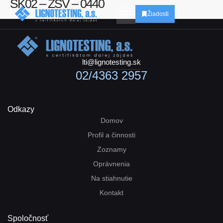
SK02 – ZSV – 0440
Žiadosti
lti@lignotesting.sk
02/4363 2957
Odkazy
Domov
Profil a činnosti
Zoznamy
Oprávnenia
Na stiahnutie
Kontakt
Spoločnosť