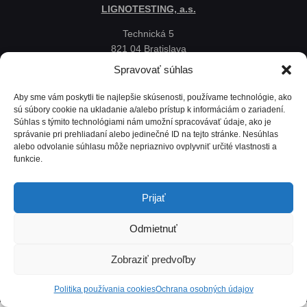
LIGNOTESTING, a.s.
Technická 5
821 04 Bratislava
Slovenská republika
Spravovať súhlas
Ochrana osobných údajov
Aby sme vám poskytli tie najlepšie skúsenosti, používame technológie, ako
Politika používania cookies
sú súbory cookie na ukladanie a/alebo prístup k informáciám o zariadení.
Súhlas s týmito technológiami nám umožní spracovávať údaje, ako je
Mapa
správanie pri prehliadaní alebo jedinečné ID na tejto stránke. Nesúhlas
alebo odvolanie súhlasu môže nepriaznivo ovplyvniť určité vlastnosti a
funkcie.
Prijať
Odmietnuť
Zobraziť predvoľby
Lignotesting, a. s. © 2024 | Všetky práva vyhradené. | Vytvoril: Marek Heinfarth.
Politika používania cookies
Ochrana osobných údajov