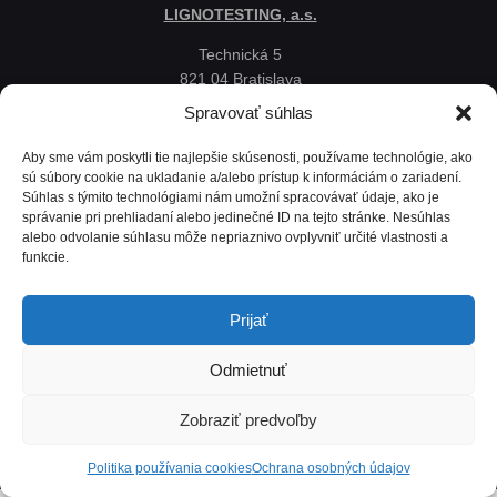
LIGNOTESTING, a.s.
Technická 5
821 04 Bratislava
Slovenská republika
Spravovať súhlas
Ochrana osobných údajov
Aby sme vám poskytli tie najlepšie skúsenosti, používame technológie, ako
Politika používania cookies
sú súbory cookie na ukladanie a/alebo prístup k informáciám o zariadení.
Súhlas s týmito technológiami nám umožní spracovávať údaje, ako je
Mapa
správanie pri prehliadaní alebo jedinečné ID na tejto stránke. Nesúhlas
alebo odvolanie súhlasu môže nepriaznivo ovplyvniť určité vlastnosti a
funkcie.
Prijať
Odmietnuť
Zobraziť predvoľby
Lignotesting, a. s. © 2024 | Všetky práva vyhradené. | Vytvoril: Marek Heinfarth.
Politika používania cookies
Ochrana osobných údajov