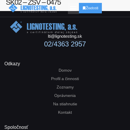
SK02 – ZSV – 0475
Žiadosti
lti@lignotesting.sk
02/4363 2957
Odkazy
Domov
Profil a činnosti
Zoznamy
Oprávnenia
Na stiahnutie
Kontakt
Spoločnosť