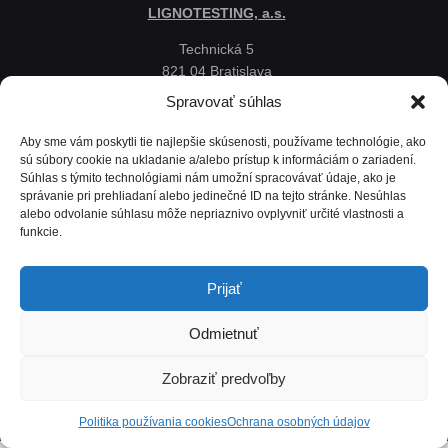
LIGNOTESTING, a.s.
Technická 5
821 04 Bratislava
Slovenská republika
Spravovať súhlas
Ochrana osobných údajov
Aby sme vám poskytli tie najlepšie skúsenosti, používame technológie, ako
Politika používania cookies
sú súbory cookie na ukladanie a/alebo prístup k informáciám o zariadení.
Súhlas s týmito technológiami nám umožní spracovávať údaje, ako je
Mapa
správanie pri prehliadaní alebo jedinečné ID na tejto stránke. Nesúhlas
alebo odvolanie súhlasu môže nepriaznivo ovplyvniť určité vlastnosti a
funkcie.
Prijať
Odmietnuť
Zobraziť predvoľby
Lignotesting, a. s. © 2024 | Všetky práva vyhradené. | Vytvoril: Marek Heinfarth.
Politika používania cookies
Ochrana osobných údajov