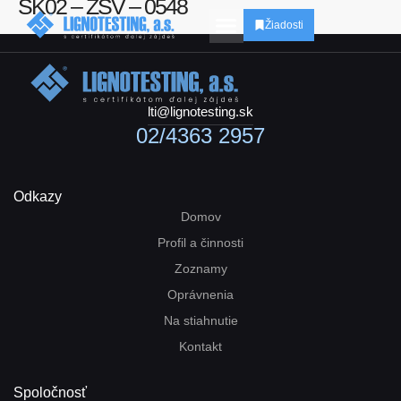
SK02 – ZSV – 0548
Žiadosti
lti@lignotesting.sk
02/4363 2957
Odkazy
Domov
Profil a činnosti
Zoznamy
Oprávnenia
Na stiahnutie
Kontakt
Spoločnosť