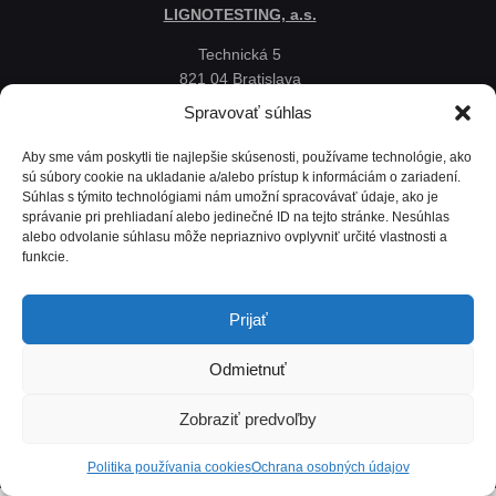
LIGNOTESTING, a.s.
Technická 5
821 04 Bratislava
Slovenská republika
Spravovať súhlas
Ochrana osobných údajov
Aby sme vám poskytli tie najlepšie skúsenosti, používame technológie, ako
Politika používania cookies
sú súbory cookie na ukladanie a/alebo prístup k informáciám o zariadení.
Súhlas s týmito technológiami nám umožní spracovávať údaje, ako je
Mapa
správanie pri prehliadaní alebo jedinečné ID na tejto stránke. Nesúhlas
alebo odvolanie súhlasu môže nepriaznivo ovplyvniť určité vlastnosti a
funkcie.
Prijať
Odmietnuť
Zobraziť predvoľby
Lignotesting, a. s. © 2024 | Všetky práva vyhradené. | Vytvoril: Marek Heinfarth.
Politika používania cookies
Ochrana osobných údajov