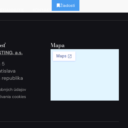
Žiadosti
STIAHNUTIE
KONTAKT
sť
Mapa
ING, a.s.
 5
tislava
 republika
obných údajov
žívania cookies