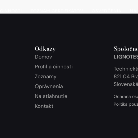
 ČINNOSTI
ZOZNAM CERTIFIKÁTOV
OSVEDČENIA
NA 
Odkazy
Spoločno
Domov
LIGNOTEST
Profil a činnosti
Technická
Zoznamy
821 04 Bra
Slovenská
Oprávnenia
Na stiahnutie
Ochrana os
Politika pou
Kontakt