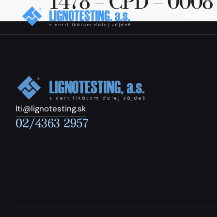
1478 – CPD – 0008
PROFIL A
lti@lignotesting.sk
02/4363 2957