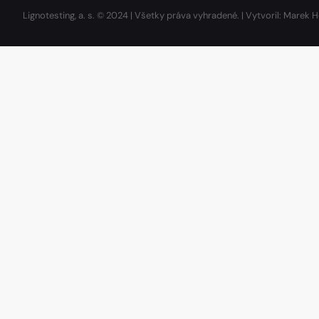
Lignotesting, a. s. © 2024 | Všetky práva vyhradené. | Vytvoril: Marek H