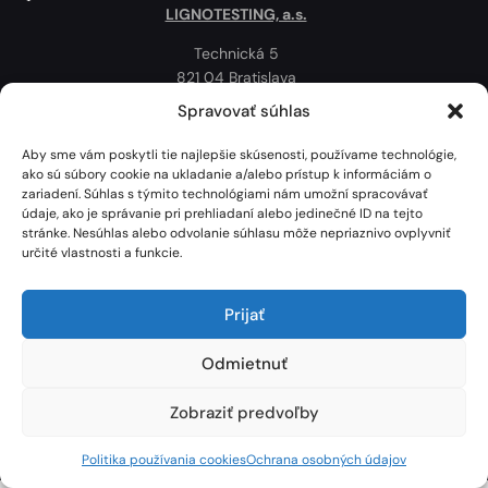
LIGNOTESTING, a.s.
Technická 5
821 04 Bratislava
Slovenská republika
Spravovať súhlas
Ochrana osobných údajov
Aby sme vám poskytli tie najlepšie skúsenosti, používame technológie,
Politika používania cookies
ako sú súbory cookie na ukladanie a/alebo prístup k informáciám o
zariadení. Súhlas s týmito technológiami nám umožní spracovávať
Mapa
údaje, ako je správanie pri prehliadaní alebo jedinečné ID na tejto
stránke. Nesúhlas alebo odvolanie súhlasu môže nepriaznivo ovplyvniť
určité vlastnosti a funkcie.
Prijať
Odmietnuť
Zobraziť predvoľby
Lignotesting, a. s. © 2024 | Všetky práva vyhradené. | Vytvoril: Marek Heinfarth.
Politika používania cookies
Ochrana osobných údajov