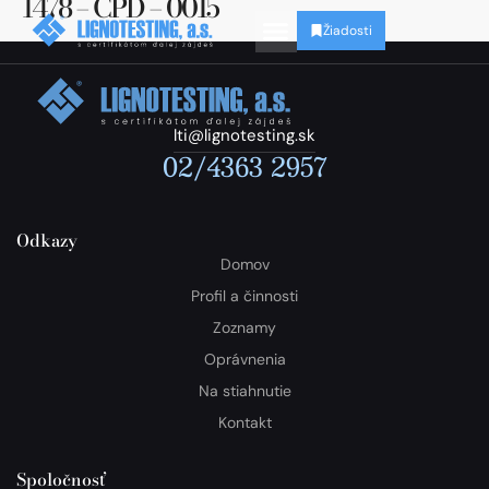
1478 – CPD – 0015
Žiadosti
lti@lignotesting.sk
02/4363 2957
Odkazy
Domov
Profil a činnosti
Zoznamy
Oprávnenia
Na stiahnutie
Kontakt
Spoločnosť