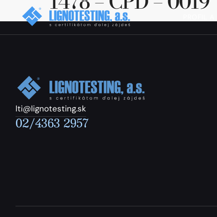
1478 – CPD – 0019
PROFIL A
lti@lignotesting.sk
02/4363 2957