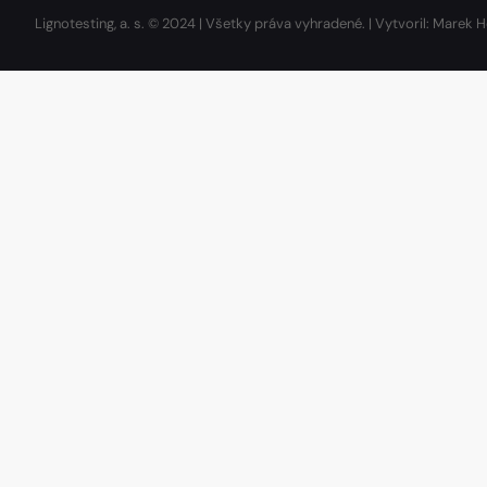
Lignotesting, a. s. © 2024 | Všetky práva vyhradené. | Vytvoril: Marek H