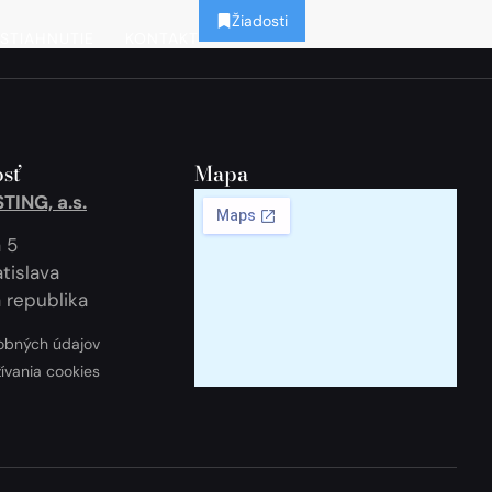
Žiadosti
STIAHNUTIE
KONTAKT
sť
Mapa
ING, a.s.
 5
tislava
 republika
obných údajov
žívania cookies