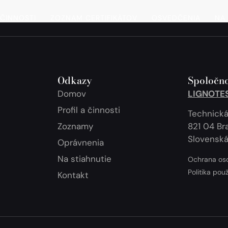
 ČINNOSTI
ZOZNAM CERTIFIKÁTOV
OSVEDČENIA
NA 
Odkazy
Spoločno
Domov
LIGNOTEST
Profil a činnosti
Technická
Zoznamy
821 04 Bra
Slovenská
Oprávnenia
Na stiahnutie
Ochrana os
Politika pou
Kontakt