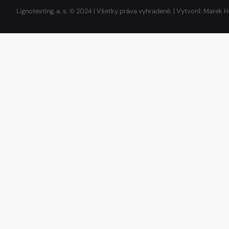
Lignotesting, a. s. © 2024 | Všetky práva vyhradené. | Vytvoril: Marek H