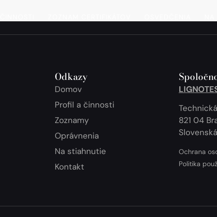
 ČINNOSTI
ZOZNAM CERTIFIKÁTOV
OSVEDČENIA
NA 
Odkazy
Spoločno
Domov
LIGNOTEST
Profil a činnosti
Technická
Zoznamy
821 04 Bra
Slovenská
Oprávnenia
Na stiahnutie
Ochrana os
Politika pou
Kontakt