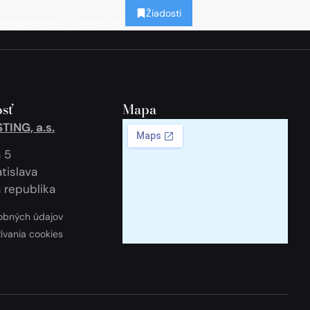
Žiadosti
STIAHNUTIE
KONTAKT
sť
Mapa
ING, a.s.
 5
tislava
 republika
obných údajov
žívania cookies