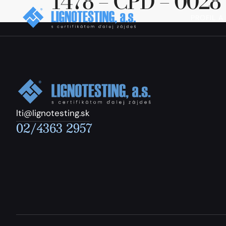
1478 – CPD – 0028
PROFIL A
lti@lignotesting.sk
02/4363 2957