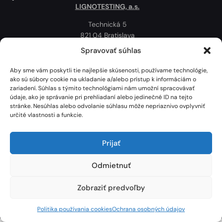
LIGNOTESTING, a.s.
Technická 5
821 04 Bratislava
Slovenská republika
Spravovať súhlas
Ochrana osobných údajov
Aby sme vám poskytli tie najlepšie skúsenosti, používame technológie,
Politika používania cookies
ako sú súbory cookie na ukladanie a/alebo prístup k informáciám o
zariadení. Súhlas s týmito technológiami nám umožní spracovávať
Mapa
údaje, ako je správanie pri prehliadaní alebo jedinečné ID na tejto
stránke. Nesúhlas alebo odvolanie súhlasu môže nepriaznivo ovplyvniť
určité vlastnosti a funkcie.
Prijať
Odmietnuť
Zobraziť predvoľby
Lignotesting, a. s. © 2024 | Všetky práva vyhradené. | Vytvoril: Marek Heinfarth.
Politika používania cookies
Ochrana osobných údajov