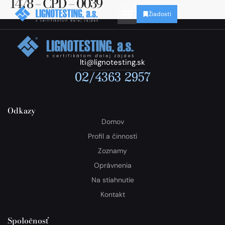
1478 – CPD – 0039
Žiadosti
lti@lignotesting.sk
02/4363 2957
Odkazy
Domov
Profil a činnosti
Zoznamy
Oprávnenia
Na stiahnutie
Kontakt
Spoločnosť