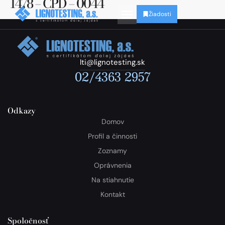
1478 – CPD – 0044
Žiadosti
lti@lignotesting.sk
02/4363 2957
Odkazy
Domov
Profil a činnosti
Zoznamy
Oprávnenia
Na stiahnutie
Kontakt
Spoločnosť