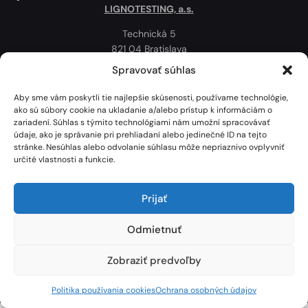
LIGNOTESTING, a.s.
Technická 5
821 04 Bratislava
Slovenská republika
Spravovať súhlas
Ochrana osobných údajov
Aby sme vám poskytli tie najlepšie skúsenosti, používame technológie,
Politika používania cookies
ako sú súbory cookie na ukladanie a/alebo prístup k informáciám o
zariadení. Súhlas s týmito technológiami nám umožní spracovávať
Mapa
údaje, ako je správanie pri prehliadaní alebo jedinečné ID na tejto
stránke. Nesúhlas alebo odvolanie súhlasu môže nepriaznivo ovplyvniť
určité vlastnosti a funkcie.
Prijať
Odmietnuť
Zobraziť predvoľby
Lignotesting, a. s. © 2024 | Všetky práva vyhradené. | Vytvoril: Marek Heinfarth.
Politika používania cookies
Ochrana osobných údajov