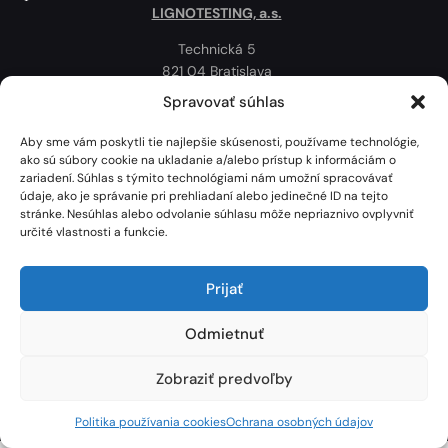
LIGNOTESTING, a.s.
Technická 5
821 04 Bratislava
Slovenská republika
Spravovať súhlas
Ochrana osobných údajov
Aby sme vám poskytli tie najlepšie skúsenosti, používame technológie,
Politika používania cookies
ako sú súbory cookie na ukladanie a/alebo prístup k informáciám o
zariadení. Súhlas s týmito technológiami nám umožní spracovávať
Mapa
údaje, ako je správanie pri prehliadaní alebo jedinečné ID na tejto
stránke. Nesúhlas alebo odvolanie súhlasu môže nepriaznivo ovplyvniť
určité vlastnosti a funkcie.
Prijať
Odmietnuť
Zobraziť predvoľby
Lignotesting, a. s. © 2024 | Všetky práva vyhradené. | Vytvoril: Marek Heinfarth.
Politika používania cookies
Ochrana osobných údajov