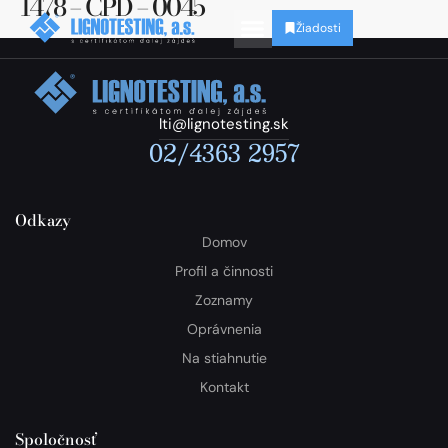
1478 – CPD – 0045
Žiadosti
lti@lignotesting.sk
02/4363 2957
Odkazy
Domov
Profil a činnosti
Zoznamy
Oprávnenia
Na stiahnutie
Kontakt
Spoločnosť