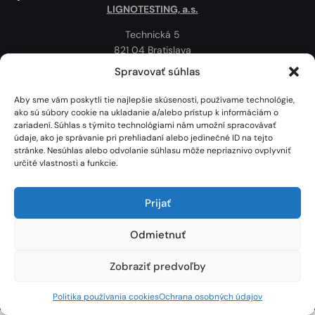
LIGNOTESTING, a.s.
Technická 5
821 04 Bratislava
Slovenská republika
Spravovať súhlas
Ochrana osobných údajov
Aby sme vám poskytli tie najlepšie skúsenosti, používame technológie,
Politika používania cookies
ako sú súbory cookie na ukladanie a/alebo prístup k informáciám o
zariadení. Súhlas s týmito technológiami nám umožní spracovávať
Mapa
údaje, ako je správanie pri prehliadaní alebo jedinečné ID na tejto
stránke. Nesúhlas alebo odvolanie súhlasu môže nepriaznivo ovplyvniť
určité vlastnosti a funkcie.
Prijať
Odmietnuť
Zobraziť predvoľby
Lignotesting, a. s. © 2024 | Všetky práva vyhradené. | Vytvoril: Marek Heinfarth.
Politika používania cookies
Ochrana osobných údajov