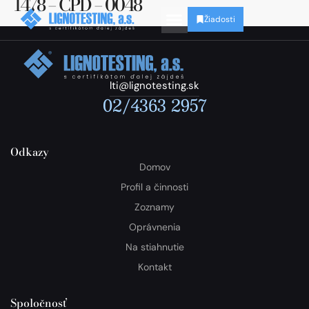
1478 – CPD – 0048
Žiadosti
lti@lignotesting.sk
02/4363 2957
Odkazy
Domov
Profil a činnosti
Zoznamy
Oprávnenia
Na stiahnutie
Kontakt
Spoločnosť