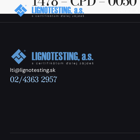
1478 – CPD – 0050
PROFIL A
lti@lignotesting.sk
02/4363 2957