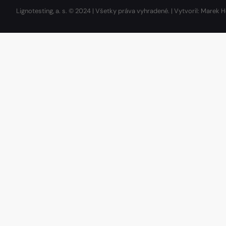
Lignotesting, a. s. © 2024 | Všetky práva vyhradené. | Vytvoril: Marek H