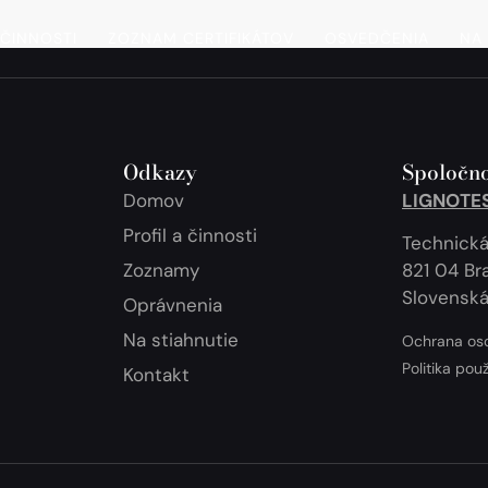
 ČINNOSTI
ZOZNAM CERTIFIKÁTOV
OSVEDČENIA
NA 
Odkazy
Spoločno
Domov
LIGNOTEST
Profil a činnosti
Technická
Zoznamy
821 04 Bra
Slovenská
Oprávnenia
Na stiahnutie
Ochrana os
Politika pou
Kontakt