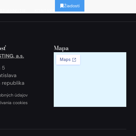
Žiadosti
STIAHNUTIE
KONTAKT
sť
Mapa
ING, a.s.
 5
tislava
 republika
obných údajov
žívania cookies