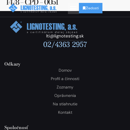
1478 – CPD – 0051
Žiadosti
lti@lignotesting.sk
02/4363 2957
Odkazy
Domov
Profil a činnosti
Zoznamy
Oprávnenia
Na stiahnutie
Kontakt
Spoločnosť