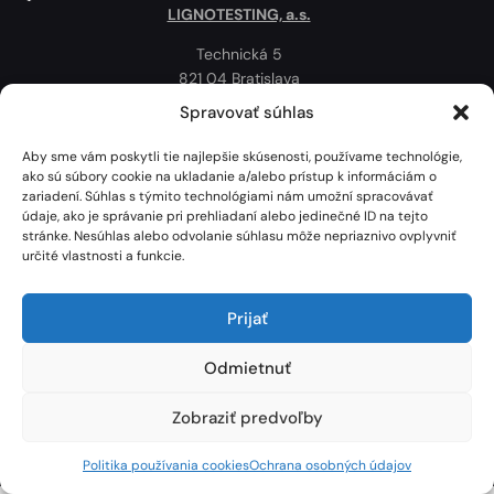
LIGNOTESTING, a.s.
Technická 5
821 04 Bratislava
Slovenská republika
Spravovať súhlas
Ochrana osobných údajov
Aby sme vám poskytli tie najlepšie skúsenosti, používame technológie,
Politika používania cookies
ako sú súbory cookie na ukladanie a/alebo prístup k informáciám o
zariadení. Súhlas s týmito technológiami nám umožní spracovávať
Mapa
údaje, ako je správanie pri prehliadaní alebo jedinečné ID na tejto
stránke. Nesúhlas alebo odvolanie súhlasu môže nepriaznivo ovplyvniť
určité vlastnosti a funkcie.
Prijať
Odmietnuť
Zobraziť predvoľby
Lignotesting, a. s. © 2024 | Všetky práva vyhradené. | Vytvoril: Marek Heinfarth.
Politika používania cookies
Ochrana osobných údajov