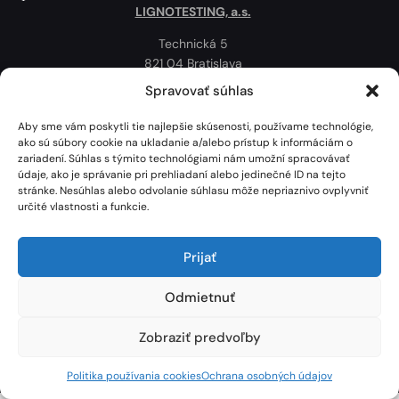
LIGNOTESTING, a.s.
Technická 5
821 04 Bratislava
Slovenská republika
Spravovať súhlas
Ochrana osobných údajov
Aby sme vám poskytli tie najlepšie skúsenosti, používame technológie,
Politika používania cookies
ako sú súbory cookie na ukladanie a/alebo prístup k informáciám o
zariadení. Súhlas s týmito technológiami nám umožní spracovávať
Mapa
údaje, ako je správanie pri prehliadaní alebo jedinečné ID na tejto
stránke. Nesúhlas alebo odvolanie súhlasu môže nepriaznivo ovplyvniť
určité vlastnosti a funkcie.
Prijať
Odmietnuť
Zobraziť predvoľby
Lignotesting, a. s. © 2024 | Všetky práva vyhradené. | Vytvoril: Marek Heinfarth.
Politika používania cookies
Ochrana osobných údajov