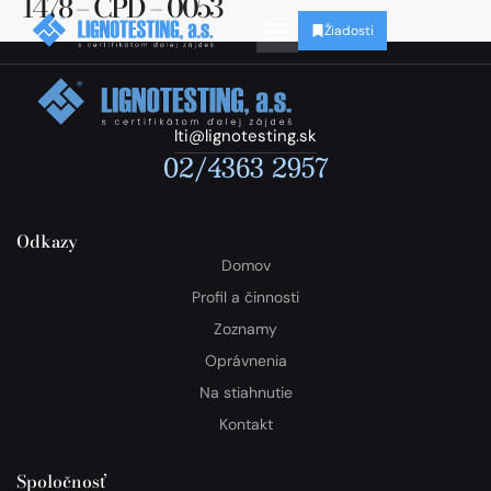
1478 – CPD – 0053
Žiadosti
lti@lignotesting.sk
02/4363 2957
Odkazy
Domov
Profil a činnosti
Zoznamy
Oprávnenia
Na stiahnutie
Kontakt
Spoločnosť