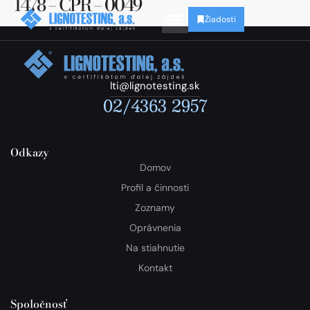
1478 – CPR – 0049
Žiadosti
lti@lignotesting.sk
02/4363 2957
Odkazy
Domov
Profil a činnosti
Zoznamy
Oprávnenia
Na stiahnutie
Kontakt
Spoločnosť