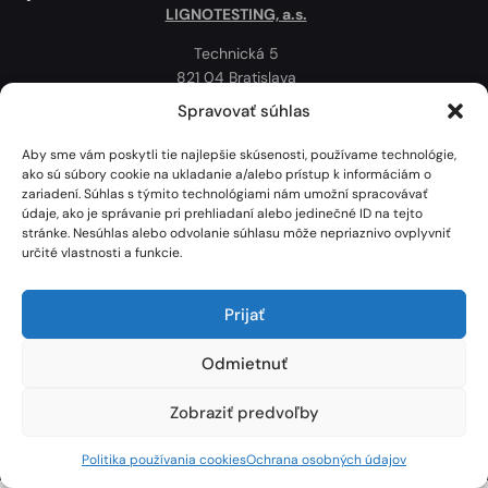
LIGNOTESTING, a.s.
Technická 5
821 04 Bratislava
Slovenská republika
Spravovať súhlas
Ochrana osobných údajov
Aby sme vám poskytli tie najlepšie skúsenosti, používame technológie,
Politika používania cookies
ako sú súbory cookie na ukladanie a/alebo prístup k informáciám o
zariadení. Súhlas s týmito technológiami nám umožní spracovávať
Mapa
údaje, ako je správanie pri prehliadaní alebo jedinečné ID na tejto
stránke. Nesúhlas alebo odvolanie súhlasu môže nepriaznivo ovplyvniť
určité vlastnosti a funkcie.
Prijať
Odmietnuť
Zobraziť predvoľby
Lignotesting, a. s. © 2024 | Všetky práva vyhradené. | Vytvoril: Marek Heinfarth.
Politika používania cookies
Ochrana osobných údajov