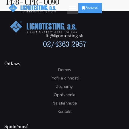
1478 – CPR – 0090
Žiadosti
lti@lignotesting.sk
02/4363 2957
Odkazy
Domov
Profil a činnosti
Zoznamy
Oprávnenia
Na stiahnutie
Kontakt
Spoločnosť