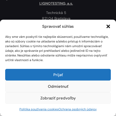
LIGNOTESTING, a.s.
Technická 5
821 04 Bratislava
Slovenská republika
Spravovať súhlas
Ochrana osobných údajov
Aby sme vám poskytli tie najlepšie skúsenosti, používame technológie,
Politika používania cookies
ako sú súbory cookie na ukladanie a/alebo prístup k informáciám o
zariadení. Súhlas s týmito technológiami nám umožní spracovávať
Mapa
údaje, ako je správanie pri prehliadaní alebo jedinečné ID na tejto
stránke. Nesúhlas alebo odvolanie súhlasu môže nepriaznivo ovplyvniť
určité vlastnosti a funkcie.
Prijať
Odmietnuť
Zobraziť predvoľby
Lignotesting, a. s. © 2024 | Všetky práva vyhradené. | Vytvoril: Marek Heinfarth.
Politika používania cookies
Ochrana osobných údajov