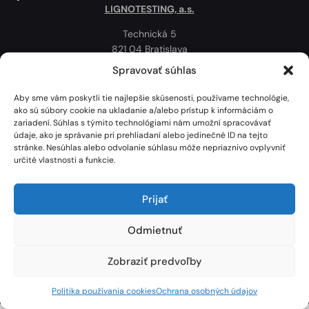
LIGNOTESTING, a.s.
Technická 5
821 04 Bratislava
Slovenská republika
Spravovať súhlas
Ochrana osobných údajov
Aby sme vám poskytli tie najlepšie skúsenosti, používame technológie,
Politika používania cookies
ako sú súbory cookie na ukladanie a/alebo prístup k informáciám o
zariadení. Súhlas s týmito technológiami nám umožní spracovávať
Mapa
údaje, ako je správanie pri prehliadaní alebo jedinečné ID na tejto
stránke. Nesúhlas alebo odvolanie súhlasu môže nepriaznivo ovplyvniť
určité vlastnosti a funkcie.
Prijať
Odmietnuť
Zobraziť predvoľby
Lignotesting, a. s. © 2024 | Všetky práva vyhradené. | Vytvoril: Marek Heinfarth.
Politika používania cookies
Ochrana osobných údajov