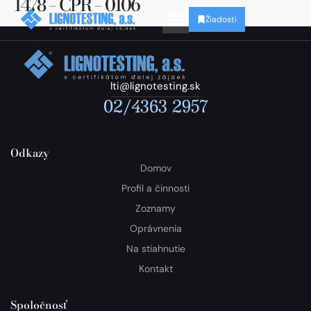
1478 – CPR – 0106
Žiadosti
lti@lignotesting.sk
02/4363 2957
Odkazy
Domov
Profil a činnosti
Zoznamy
Oprávnenia
Na stiahnutie
Kontakt
Spoločnosť