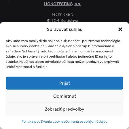
LIGNOTESTING, a.s.
Technická 5
821 04 Bratislava
Slovenská republika
Spravovať súhlas
Ochrana osobných údajov
Aby sme vám poskytli tie najlepšie skúsenosti, používame technológie,
Politika používania cookies
ako sú súbory cookie na ukladanie a/alebo prístup k informáciám o
zariadení. Súhlas s týmito technológiami nám umožní spracovávať
Mapa
údaje, ako je správanie pri prehliadaní alebo jedinečné ID na tejto
stránke. Nesúhlas alebo odvolanie súhlasu môže nepriaznivo ovplyvniť
určité vlastnosti a funkcie.
Prijať
Odmietnuť
Zobraziť predvoľby
Lignotesting, a. s. © 2024 | Všetky práva vyhradené. | Vytvoril: Marek Heinfarth.
Politika používania cookies
Ochrana osobných údajov