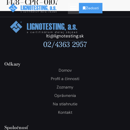
1478 – CPR – 0107
Žiadosti
lti@lignotesting.sk
02/4363 2957
Odkazy
Domov
Profil a činnosti
Zoznamy
Oprávnenia
Na stiahnutie
Kontakt
Spoločnosť