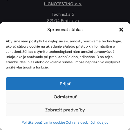
LIGNOTESTING, a.s.
Technická 5
821 04 Bratislava
Slovenská republika
Spravovať súhlas
Ochrana osobných údajov
Aby sme vám poskytli tie najlepšie skúsenosti, používame technológie,
Politika používania cookies
ako sú súbory cookie na ukladanie a/alebo prístup k informáciám o
zariadení. Súhlas s týmito technológiami nám umožní spracovávať
Mapa
údaje, ako je správanie pri prehliadaní alebo jedinečné ID na tejto
stránke. Nesúhlas alebo odvolanie súhlasu môže nepriaznivo ovplyvniť
určité vlastnosti a funkcie.
Prijať
Odmietnuť
Zobraziť predvoľby
Lignotesting, a. s. © 2024 | Všetky práva vyhradené. | Vytvoril: Marek Heinfarth.
Politika používania cookies
Ochrana osobných údajov