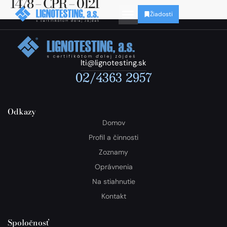
1478 – CPR – 0121
Žiadosti
lti@lignotesting.sk
02/4363 2957
Odkazy
Domov
Profil a činnosti
Zoznamy
Oprávnenia
Na stiahnutie
Kontakt
Spoločnosť