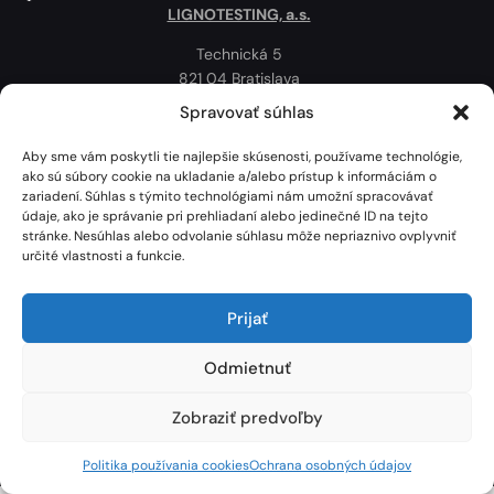
LIGNOTESTING, a.s.
Technická 5
821 04 Bratislava
Slovenská republika
Spravovať súhlas
Ochrana osobných údajov
Aby sme vám poskytli tie najlepšie skúsenosti, používame technológie,
Politika používania cookies
ako sú súbory cookie na ukladanie a/alebo prístup k informáciám o
zariadení. Súhlas s týmito technológiami nám umožní spracovávať
Mapa
údaje, ako je správanie pri prehliadaní alebo jedinečné ID na tejto
stránke. Nesúhlas alebo odvolanie súhlasu môže nepriaznivo ovplyvniť
určité vlastnosti a funkcie.
Prijať
Odmietnuť
Zobraziť predvoľby
Lignotesting, a. s. © 2024 | Všetky práva vyhradené. | Vytvoril: Marek Heinfarth.
Politika používania cookies
Ochrana osobných údajov