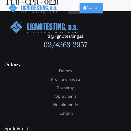
1478 – CPR – 0128
Žiadosti
lti@lignotesting.sk
02/4363 2957
Odkazy
Domov
Profil a činnosti
Zoznamy
Oprávnenia
Na stiahnutie
Kontakt
Spoločnosť