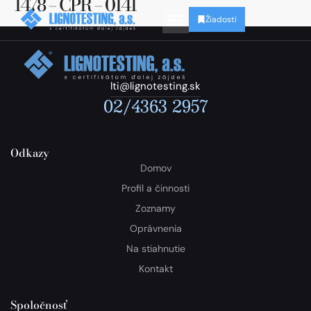
1478 – CPR – 0141
Žiadosti
lti@lignotesting.sk
02/4363 2957
Odkazy
Domov
Profil a činnosti
Zoznamy
Oprávnenia
Na stiahnutie
Kontakt
Spoločnosť