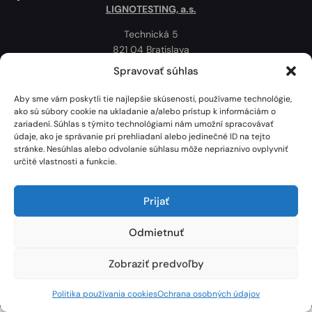
LIGNOTESTING, a.s.
Technická 5
821 04 Bratislava
Slovenská republika
Spravovať súhlas
Ochrana osobných údajov
Aby sme vám poskytli tie najlepšie skúsenosti, používame technológie,
Politika používania cookies
ako sú súbory cookie na ukladanie a/alebo prístup k informáciám o
zariadení. Súhlas s týmito technológiami nám umožní spracovávať
Mapa
údaje, ako je správanie pri prehliadaní alebo jedinečné ID na tejto
stránke. Nesúhlas alebo odvolanie súhlasu môže nepriaznivo ovplyvniť
určité vlastnosti a funkcie.
Prijať
Odmietnuť
Zobraziť predvoľby
Lignotesting, a. s. © 2024 | Všetky práva vyhradené. | Vytvoril: Marek Heinfarth.
Politika používania cookies
Ochrana osobných údajov