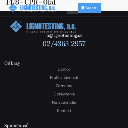
1478 – CPR – 0151
Žiadosti
lti@lignotesting.sk
02/4363 2957
Odkazy
Domov
Profil a činnosti
Zoznamy
Oprávnenia
Na stiahnutie
Kontakt
Spoločnosť