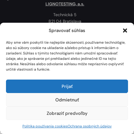
LIGNOTESTING, a.s.
Technická 5
821 04 Bratislava
Slovenská republika
Spravovať súhlas
Ochrana osobných údajov
Aby sme vám poskytli tie najlepšie skúsenosti, používame technológie,
Politika používania cookies
ako sú súbory cookie na ukladanie a/alebo prístup k informáciám o
zariadení. Súhlas s týmito technológiami nám umožní spracovávať
Mapa
údaje, ako je správanie pri prehliadaní alebo jedinečné ID na tejto
stránke. Nesúhlas alebo odvolanie súhlasu môže nepriaznivo ovplyvniť
určité vlastnosti a funkcie.
Prijať
Odmietnuť
Zobraziť predvoľby
Lignotesting, a. s. © 2024 | Všetky práva vyhradené. | Vytvoril: Marek Heinfarth.
Politika používania cookies
Ochrana osobných údajov