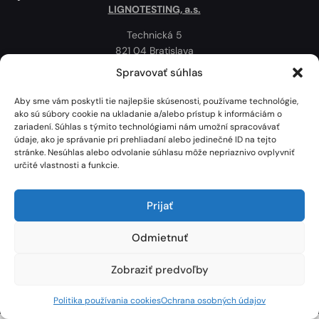
LIGNOTESTING, a.s.
Technická 5
821 04 Bratislava
Slovenská republika
Spravovať súhlas
Ochrana osobných údajov
Aby sme vám poskytli tie najlepšie skúsenosti, používame technológie,
Politika používania cookies
ako sú súbory cookie na ukladanie a/alebo prístup k informáciám o
zariadení. Súhlas s týmito technológiami nám umožní spracovávať
Mapa
údaje, ako je správanie pri prehliadaní alebo jedinečné ID na tejto
stránke. Nesúhlas alebo odvolanie súhlasu môže nepriaznivo ovplyvniť
určité vlastnosti a funkcie.
Prijať
Odmietnuť
Zobraziť predvoľby
Lignotesting, a. s. © 2024 | Všetky práva vyhradené. | Vytvoril: Marek Heinfarth.
Politika používania cookies
Ochrana osobných údajov