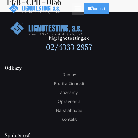
1478 – CPR – 0156
Žiadosti
lti@lignotesting.sk
02/4363 2957
Odkazy
Domov
Profil a činnosti
Zoznamy
Oprávnenia
Na stiahnutie
Kontakt
Spoločnosť