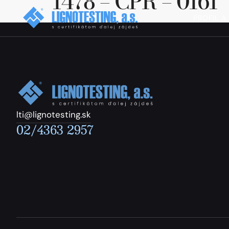
1478 – CPR – 0161
PROFIL A
lti@lignotesting.sk
02/4363 2957