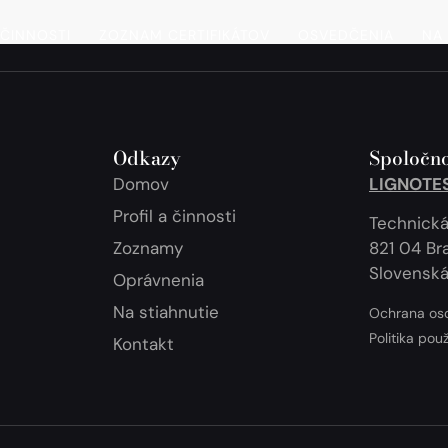
 ČINNOSTI
ZOZNAM CERTIFIKÁTOV
OSVEDČENIA
NA 
Odkazy
Spoločno
Domov
LIGNOTEST
Profil a činnosti
Technická
Zoznamy
821 04 Bra
Slovenská
Oprávnenia
Na stiahnutie
Ochrana os
Politika pou
Kontakt