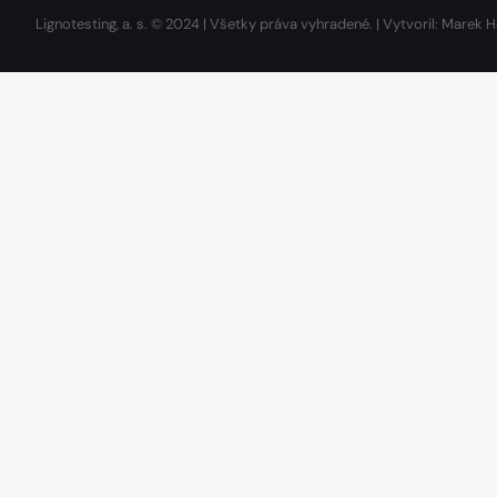
Lignotesting, a. s. © 2024 | Všetky práva vyhradené. | Vytvoril: Marek H