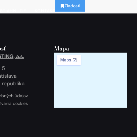
Žiadosti
STIAHNUTIE
KONTAKT
sť
Mapa
ING, a.s.
 5
tislava
 republika
obných údajov
žívania cookies