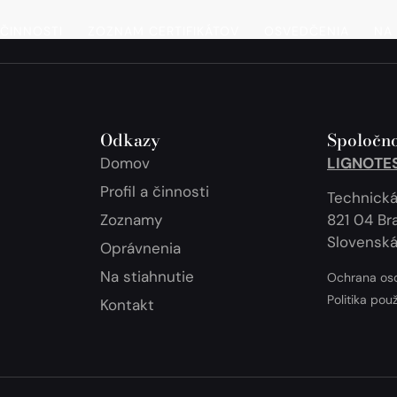
 ČINNOSTI
ZOZNAM CERTIFIKÁTOV
OSVEDČENIA
NA 
Odkazy
Spoločno
Domov
LIGNOTEST
Profil a činnosti
Technická
Zoznamy
821 04 Bra
Slovenská
Oprávnenia
Na stiahnutie
Ochrana os
Politika pou
Kontakt