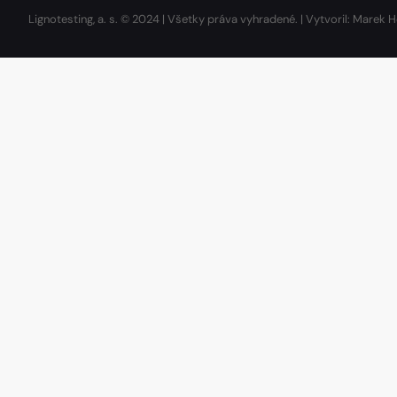
Lignotesting, a. s. © 2024 | Všetky práva vyhradené. | Vytvoril: Marek H