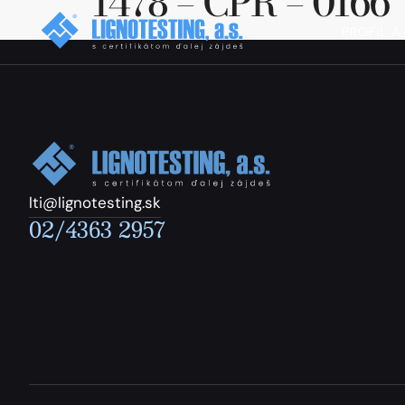
1478 – CPR – 0166
PROFIL A
lti@lignotesting.sk
02/4363 2957