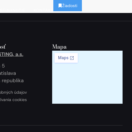
Žiadosti
STIAHNUTIE
KONTAKT
sť
Mapa
ING, a.s.
 5
tislava
 republika
obných údajov
žívania cookies