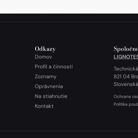
 ČINNOSTI
ZOZNAM CERTIFIKÁTOV
OSVEDČENIA
NA 
Odkazy
Spoločno
Domov
LIGNOTEST
Profil a činnosti
Technická
Zoznamy
821 04 Bra
Slovenská
Oprávnenia
Na stiahnutie
Ochrana os
Politika pou
Kontakt