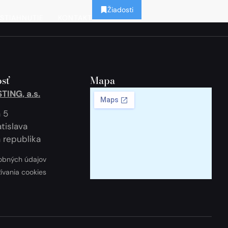
Žiadosti
STIAHNUTIE
KONTAKT
sť
Mapa
ING, a.s.
 5
tislava
 republika
obných údajov
žívania cookies