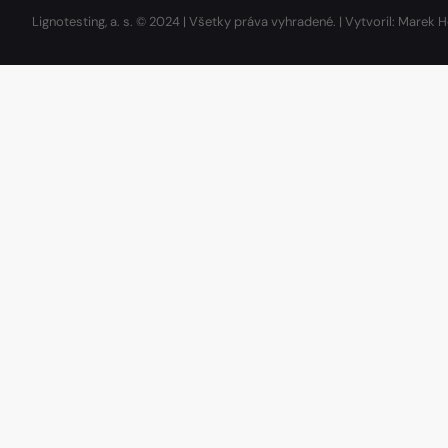
Lignotesting, a. s. © 2024 | Všetky práva vyhradené. | Vytvoril: Marek H