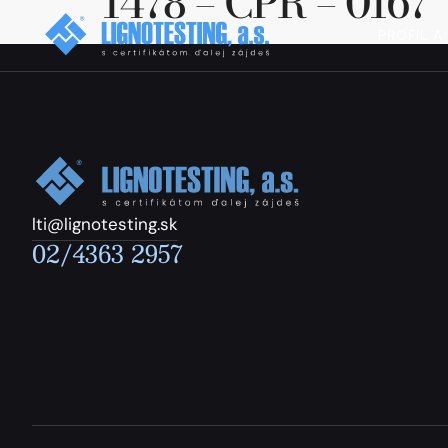
1478 – CPR – 0167
PROFIL A
lti@lignotesting.sk
02/4363 2957