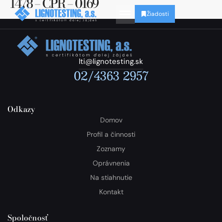
1478 – CPR – 0169
Žiadosti
lti@lignotesting.sk
02/4363 2957
Odkazy
Domov
Profil a činnosti
Zoznamy
Oprávnenia
Na stiahnutie
Kontakt
Spoločnosť