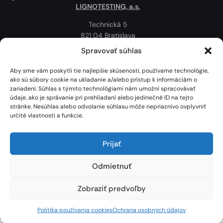
LIGNOTESTING, a.s.
Technická 5
821 04 Bratislava
Slovenská republika
Spravovať súhlas
Ochrana osobných údajov
Aby sme vám poskytli tie najlepšie skúsenosti, používame technológie,
Politika používania cookies
ako sú súbory cookie na ukladanie a/alebo prístup k informáciám o
zariadení. Súhlas s týmito technológiami nám umožní spracovávať
Mapa
údaje, ako je správanie pri prehliadaní alebo jedinečné ID na tejto
stránke. Nesúhlas alebo odvolanie súhlasu môže nepriaznivo ovplyvniť
určité vlastnosti a funkcie.
Prijať
Odmietnuť
Zobraziť predvoľby
Lignotesting, a. s. © 2024 | Všetky práva vyhradené. | Vytvoril: Marek Heinfarth.
Politika používania cookies
Ochrana osobných údajov