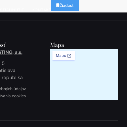
Žiadosti
STIAHNUTIE
KONTAKT
sť
Mapa
ING, a.s.
 5
tislava
 republika
obných údajov
žívania cookies