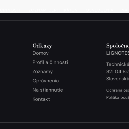
 ČINNOSTI
ZOZNAM CERTIFIKÁTOV
OSVEDČENIA
NA 
Odkazy
Spoločno
Domov
LIGNOTEST
Profil a činnosti
Technická
Zoznamy
821 04 Bra
Slovenská
Oprávnenia
Na stiahnutie
Ochrana os
Politika pou
Kontakt