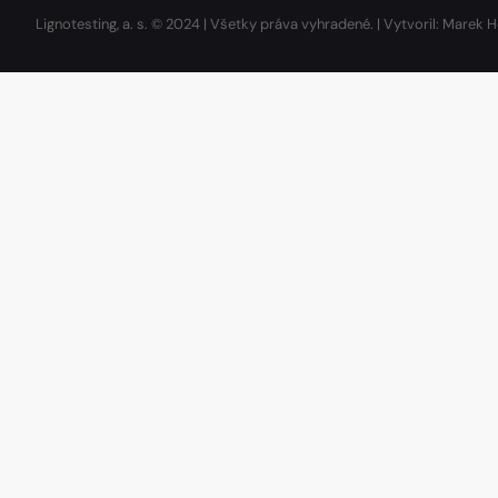
Lignotesting, a. s. © 2024 | Všetky práva vyhradené. | Vytvoril: Marek H