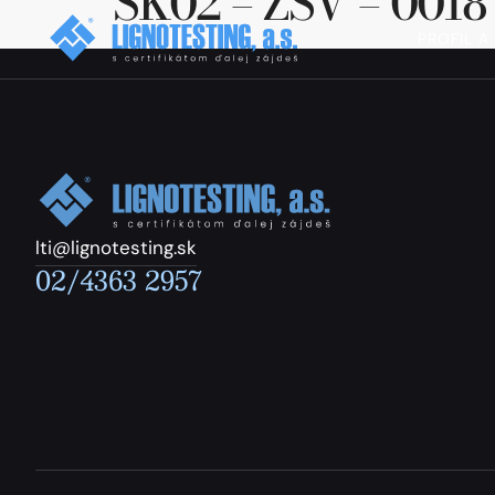
SK02 – ZSV – 0018
PROFIL A
lti@lignotesting.sk
02/4363 2957