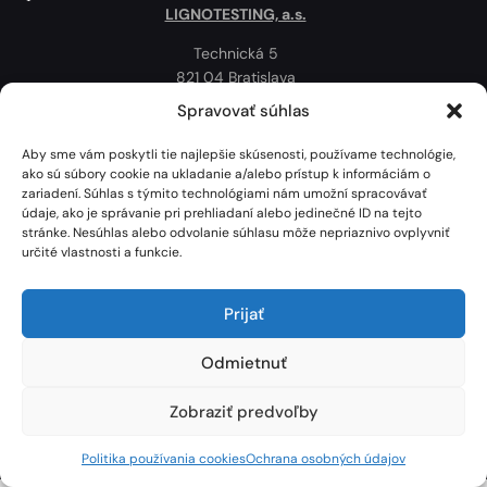
LIGNOTESTING, a.s.
Technická 5
821 04 Bratislava
Slovenská republika
Spravovať súhlas
Ochrana osobných údajov
Aby sme vám poskytli tie najlepšie skúsenosti, používame technológie,
Politika používania cookies
ako sú súbory cookie na ukladanie a/alebo prístup k informáciám o
zariadení. Súhlas s týmito technológiami nám umožní spracovávať
Mapa
údaje, ako je správanie pri prehliadaní alebo jedinečné ID na tejto
stránke. Nesúhlas alebo odvolanie súhlasu môže nepriaznivo ovplyvniť
určité vlastnosti a funkcie.
Prijať
Odmietnuť
Zobraziť predvoľby
Lignotesting, a. s. © 2024 | Všetky práva vyhradené. | Vytvoril: Marek Heinfarth.
Politika používania cookies
Ochrana osobných údajov