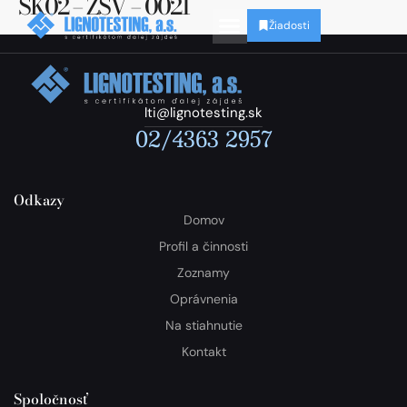
SK02 – ZSV – 0021
Žiadosti
lti@lignotesting.sk
02/4363 2957
Odkazy
Domov
Profil a činnosti
Zoznamy
Oprávnenia
Na stiahnutie
Kontakt
Spoločnosť