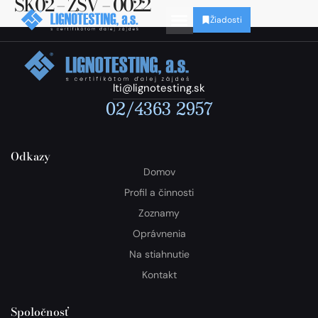
SK02 – ZSV – 0022
Žiadosti
lti@lignotesting.sk
02/4363 2957
Odkazy
Domov
Profil a činnosti
Zoznamy
Oprávnenia
Na stiahnutie
Kontakt
Spoločnosť