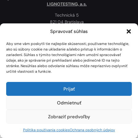
LIGNOTESTING, a.s.
Technická 5
821 04 Bratislava
Slovenská republika
Spravovať súhlas
Ochrana osobných údajov
Aby sme vám poskytli tie najlepšie skúsenosti, používame technológie,
Politika používania cookies
ako sú súbory cookie na ukladanie a/alebo prístup k informáciám o
zariadení. Súhlas s týmito technológiami nám umožní spracovávať
Mapa
údaje, ako je správanie pri prehliadaní alebo jedinečné ID na tejto
stránke. Nesúhlas alebo odvolanie súhlasu môže nepriaznivo ovplyvniť
určité vlastnosti a funkcie.
Prijať
Odmietnuť
Zobraziť predvoľby
Lignotesting, a. s. © 2024 | Všetky práva vyhradené. | Vytvoril: Marek Heinfarth.
Politika používania cookies
Ochrana osobných údajov