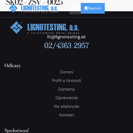
SK02 – ZSV – 0025
Žiadosti
lti@lignotesting.sk
02/4363 2957
Odkazy
Domov
Profil a činnosti
Zoznamy
Oprávnenia
Na stiahnutie
Kontakt
Spoločnosť