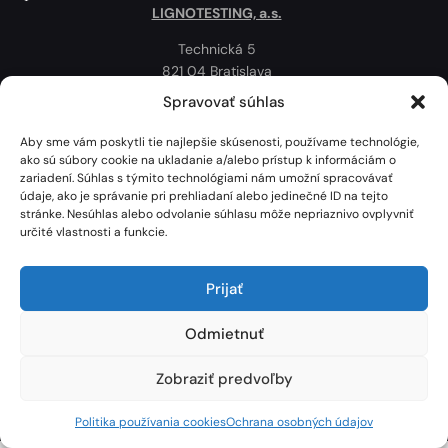
LIGNOTESTING, a.s.
Technická 5
821 04 Bratislava
Slovenská republika
Spravovať súhlas
Ochrana osobných údajov
Aby sme vám poskytli tie najlepšie skúsenosti, používame technológie,
Politika používania cookies
ako sú súbory cookie na ukladanie a/alebo prístup k informáciám o
zariadení. Súhlas s týmito technológiami nám umožní spracovávať
Mapa
údaje, ako je správanie pri prehliadaní alebo jedinečné ID na tejto
stránke. Nesúhlas alebo odvolanie súhlasu môže nepriaznivo ovplyvniť
určité vlastnosti a funkcie.
Prijať
Odmietnuť
Zobraziť predvoľby
Lignotesting, a. s. © 2024 | Všetky práva vyhradené. | Vytvoril: Marek Heinfarth.
Politika používania cookies
Ochrana osobných údajov