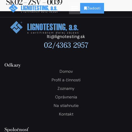
SK02 – ZSV – 0039
Žiadosti
lti@lignotesting.sk
02/4363 2957
Odkazy
Domov
Profil a činnosti
Zoznamy
Oprávnenia
Na stiahnutie
Kontakt
Spoločnosť