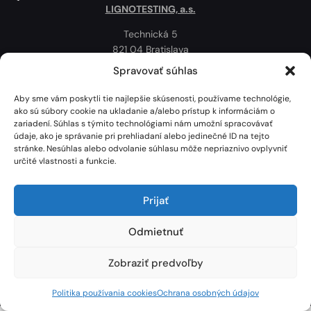
LIGNOTESTING, a.s.
Technická 5
821 04 Bratislava
Slovenská republika
Spravovať súhlas
Ochrana osobných údajov
Aby sme vám poskytli tie najlepšie skúsenosti, používame technológie,
Politika používania cookies
ako sú súbory cookie na ukladanie a/alebo prístup k informáciám o
zariadení. Súhlas s týmito technológiami nám umožní spracovávať
Mapa
údaje, ako je správanie pri prehliadaní alebo jedinečné ID na tejto
stránke. Nesúhlas alebo odvolanie súhlasu môže nepriaznivo ovplyvniť
určité vlastnosti a funkcie.
Prijať
Odmietnuť
Zobraziť predvoľby
Lignotesting, a. s. © 2024 | Všetky práva vyhradené. | Vytvoril: Marek Heinfarth.
Politika používania cookies
Ochrana osobných údajov