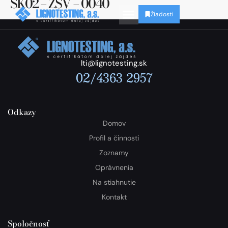
SK02 – ZSV – 0040
Žiadosti
lti@lignotesting.sk
02/4363 2957
Odkazy
Domov
Profil a činnosti
Zoznamy
Oprávnenia
Na stiahnutie
Kontakt
Spoločnosť