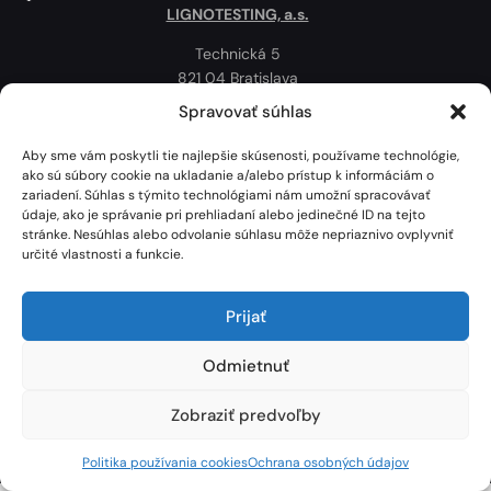
LIGNOTESTING, a.s.
Technická 5
821 04 Bratislava
Slovenská republika
Spravovať súhlas
Ochrana osobných údajov
Aby sme vám poskytli tie najlepšie skúsenosti, používame technológie,
Politika používania cookies
ako sú súbory cookie na ukladanie a/alebo prístup k informáciám o
zariadení. Súhlas s týmito technológiami nám umožní spracovávať
Mapa
údaje, ako je správanie pri prehliadaní alebo jedinečné ID na tejto
stránke. Nesúhlas alebo odvolanie súhlasu môže nepriaznivo ovplyvniť
určité vlastnosti a funkcie.
Prijať
Odmietnuť
Zobraziť predvoľby
Lignotesting, a. s. © 2024 | Všetky práva vyhradené. | Vytvoril: Marek Heinfarth.
Politika používania cookies
Ochrana osobných údajov