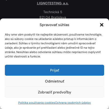
LIGNOTESTING, a.s.
Technická 5
821 04 Bratislava
Slovenská republika
Spravovať súhlas
Ochrana osobných údajov
Aby sme vám poskytli tie najlepšie skúsenosti, používame technológie,
Politika používania cookies
ako sú súbory cookie na ukladanie a/alebo prístup k informáciám o
zariadení. Súhlas s týmito technológiami nám umožní spracovávať
Mapa
údaje, ako je správanie pri prehliadaní alebo jedinečné ID na tejto
stránke. Nesúhlas alebo odvolanie súhlasu môže nepriaznivo ovplyvniť
určité vlastnosti a funkcie.
Prijať
Odmietnuť
Zobraziť predvoľby
Lignotesting, a. s. © 2024 | Všetky práva vyhradené. | Vytvoril: Marek Heinfarth.
Politika používania cookies
Ochrana osobných údajov