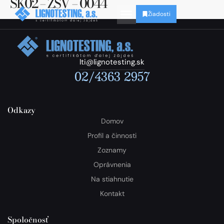
SK02 – ZSV – 0044
Žiadosti
lti@lignotesting.sk
02/4363 2957
Odkazy
Domov
Profil a činnosti
Zoznamy
Oprávnenia
Na stiahnutie
Kontakt
Spoločnosť