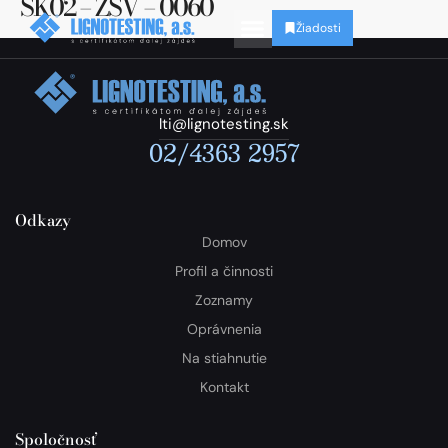
SK02 – ZSV – 0060
Žiadosti
lti@lignotesting.sk
02/4363 2957
Odkazy
Domov
Profil a činnosti
Zoznamy
Oprávnenia
Na stiahnutie
Kontakt
Spoločnosť