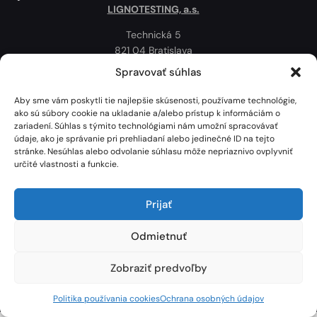
LIGNOTESTING, a.s.
Technická 5
821 04 Bratislava
Slovenská republika
Spravovať súhlas
Ochrana osobných údajov
Aby sme vám poskytli tie najlepšie skúsenosti, používame technológie,
Politika používania cookies
ako sú súbory cookie na ukladanie a/alebo prístup k informáciám o
zariadení. Súhlas s týmito technológiami nám umožní spracovávať
Mapa
údaje, ako je správanie pri prehliadaní alebo jedinečné ID na tejto
stránke. Nesúhlas alebo odvolanie súhlasu môže nepriaznivo ovplyvniť
určité vlastnosti a funkcie.
Prijať
Odmietnuť
Zobraziť predvoľby
Lignotesting, a. s. © 2024 | Všetky práva vyhradené. | Vytvoril: Marek Heinfarth.
Politika používania cookies
Ochrana osobných údajov