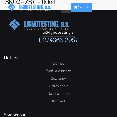
SK02 – ZSV – 0064
Žiadosti
lti@lignotesting.sk
02/4363 2957
Odkazy
Domov
Profil a činnosti
Zoznamy
Oprávnenia
Na stiahnutie
Kontakt
Spoločnosť