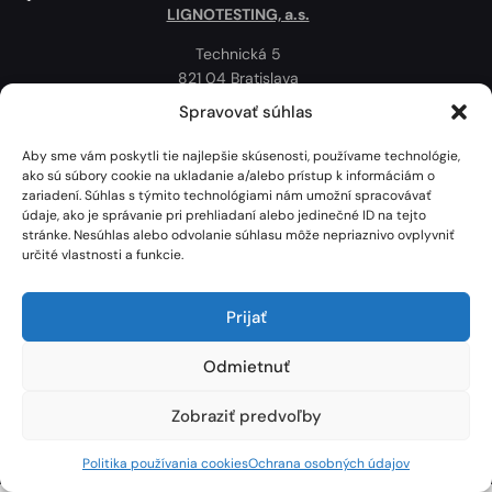
LIGNOTESTING, a.s.
Technická 5
821 04 Bratislava
Slovenská republika
Spravovať súhlas
Ochrana osobných údajov
Aby sme vám poskytli tie najlepšie skúsenosti, používame technológie,
Politika používania cookies
ako sú súbory cookie na ukladanie a/alebo prístup k informáciám o
zariadení. Súhlas s týmito technológiami nám umožní spracovávať
Mapa
údaje, ako je správanie pri prehliadaní alebo jedinečné ID na tejto
stránke. Nesúhlas alebo odvolanie súhlasu môže nepriaznivo ovplyvniť
určité vlastnosti a funkcie.
Prijať
Odmietnuť
Zobraziť predvoľby
Lignotesting, a. s. © 2024 | Všetky práva vyhradené. | Vytvoril: Marek Heinfarth.
Politika používania cookies
Ochrana osobných údajov