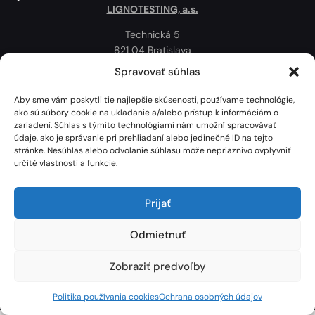
LIGNOTESTING, a.s.
Technická 5
821 04 Bratislava
Slovenská republika
Spravovať súhlas
Ochrana osobných údajov
Aby sme vám poskytli tie najlepšie skúsenosti, používame technológie,
Politika používania cookies
ako sú súbory cookie na ukladanie a/alebo prístup k informáciám o
zariadení. Súhlas s týmito technológiami nám umožní spracovávať
Mapa
údaje, ako je správanie pri prehliadaní alebo jedinečné ID na tejto
stránke. Nesúhlas alebo odvolanie súhlasu môže nepriaznivo ovplyvniť
určité vlastnosti a funkcie.
Prijať
Odmietnuť
Zobraziť predvoľby
Lignotesting, a. s. © 2024 | Všetky práva vyhradené. | Vytvoril: Marek Heinfarth.
Politika používania cookies
Ochrana osobných údajov