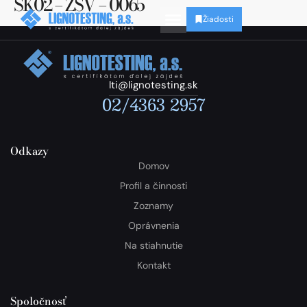
SK02 – ZSV – 0065
Žiadosti
lti@lignotesting.sk
02/4363 2957
Odkazy
Domov
Profil a činnosti
Zoznamy
Oprávnenia
Na stiahnutie
Kontakt
Spoločnosť