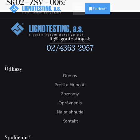
SK02 – ZSV – 0067
Žiadosti
lti@lignotesting.sk
02/4363 2957
Odkazy
Domov
Profil a činnosti
Zoznamy
Oprávnenia
Na stiahnutie
Kontakt
Spoločnosť