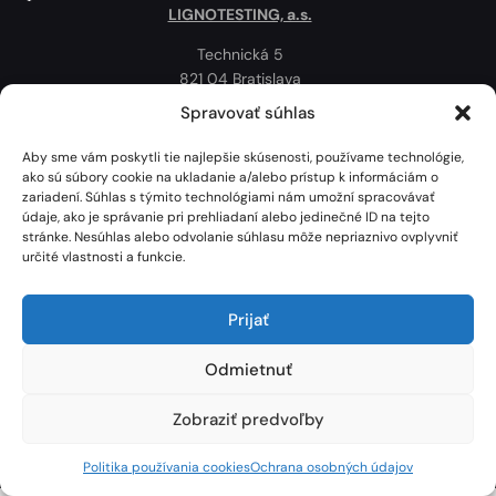
LIGNOTESTING, a.s.
Technická 5
821 04 Bratislava
Slovenská republika
Spravovať súhlas
Ochrana osobných údajov
Aby sme vám poskytli tie najlepšie skúsenosti, používame technológie,
Politika používania cookies
ako sú súbory cookie na ukladanie a/alebo prístup k informáciám o
zariadení. Súhlas s týmito technológiami nám umožní spracovávať
Mapa
údaje, ako je správanie pri prehliadaní alebo jedinečné ID na tejto
stránke. Nesúhlas alebo odvolanie súhlasu môže nepriaznivo ovplyvniť
určité vlastnosti a funkcie.
Prijať
Odmietnuť
Zobraziť predvoľby
Lignotesting, a. s. © 2024 | Všetky práva vyhradené. | Vytvoril: Marek Heinfarth.
Politika používania cookies
Ochrana osobných údajov