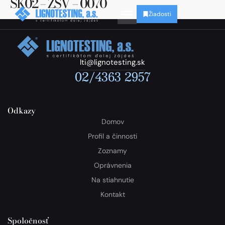
SK02 – ZSV – 0070
Žiadosti
lti@lignotesting.sk
02/4363 2957
Odkazy
Domov
Profil a činnosti
Zoznamy
Oprávnenia
Na stiahnutie
Kontakt
Spoločnosť