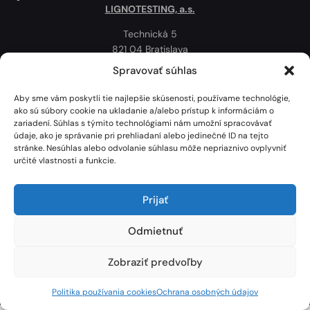
LIGNOTESTING, a.s.
Technická 5
821 04 Bratislava
Slovenská republika
Spravovať súhlas
Ochrana osobných údajov
Aby sme vám poskytli tie najlepšie skúsenosti, používame technológie,
Politika používania cookies
ako sú súbory cookie na ukladanie a/alebo prístup k informáciám o
zariadení. Súhlas s týmito technológiami nám umožní spracovávať
Mapa
údaje, ako je správanie pri prehliadaní alebo jedinečné ID na tejto
stránke. Nesúhlas alebo odvolanie súhlasu môže nepriaznivo ovplyvniť
určité vlastnosti a funkcie.
Prijať
Odmietnuť
Zobraziť predvoľby
Lignotesting, a. s. © 2024 | Všetky práva vyhradené. | Vytvoril: Marek Heinfarth.
Politika používania cookies
Ochrana osobných údajov