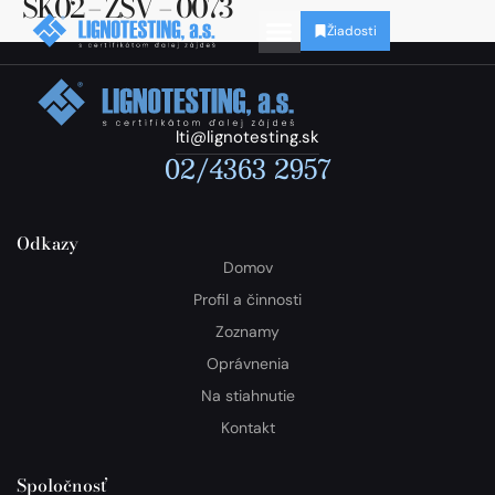
SK02 – ZSV – 0073
Žiadosti
lti@lignotesting.sk
02/4363 2957
Odkazy
Domov
Profil a činnosti
Zoznamy
Oprávnenia
Na stiahnutie
Kontakt
Spoločnosť