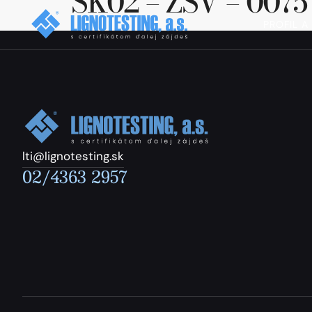
SK02 – ZSV – 0075
PROFIL A
lti@lignotesting.sk
02/4363 2957