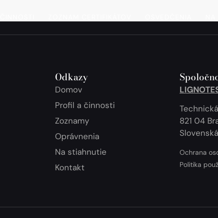
 ČINNOSTI
ZOZNAM CERTIFIKÁTOV
OSVEDČENIA
NA 
Odkazy
Spoločno
Domov
LIGNOTEST
Profil a činnosti
Technická
Zoznamy
821 04 Bra
Slovenská
Oprávnenia
Na stiahnutie
Ochrana os
Politika pou
Kontakt