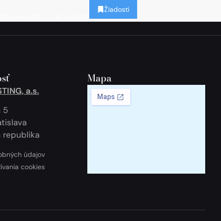
Žiadosti
STIAHNUTIE
KONTAKT
sť
Mapa
ING, a.s.
 5
tislava
 republika
obných údajov
žívania cookies