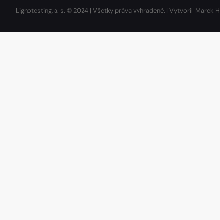
Lignotesting, a. s. © 2024 | Všetky práva vyhradené. | Vytvoril: Marek H