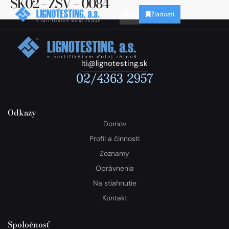
SK02 – ZSV – 0084
Žiadosti
lti@lignotesting.sk
02/4363 2957
Odkazy
Domov
Profil a činnosti
Zoznamy
Oprávnenia
Na stiahnutie
Kontakt
Spoločnosť