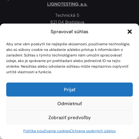
LIGNOTESTING, a.s.
Technická 5
821 04 Bratislava
Slovenská republika
Spravovať súhlas
Ochrana osobných údajov
Aby sme vám poskytli tie najlepšie skúsenosti, používame technológie,
Politika používania cookies
ako sú súbory cookie na ukladanie a/alebo prístup k informáciám o
zariadení. Súhlas s týmito technológiami nám umožní spracovávať
Mapa
údaje, ako je správanie pri prehliadaní alebo jedinečné ID na tejto
stránke. Nesúhlas alebo odvolanie súhlasu môže nepriaznivo ovplyvniť
určité vlastnosti a funkcie.
Prijať
Odmietnuť
Zobraziť predvoľby
Lignotesting, a. s. © 2024 | Všetky práva vyhradené. | Vytvoril: Marek Heinfarth.
Politika používania cookies
Ochrana osobných údajov