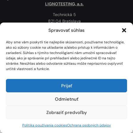
LIGNOTESTING, a.s.
Technická 5
821 04 Bratislava
Slovenská republika
Spravovať súhlas
Ochrana osobných údajov
Aby sme vám poskytli tie najlepšie skúsenosti, používame technológie,
Politika používania cookies
ako sú súbory cookie na ukladanie a/alebo prístup k informáciám o
zariadení. Súhlas s týmito technológiami nám umožní spracovávať
Mapa
údaje, ako je správanie pri prehliadaní alebo jedinečné ID na tejto
stránke. Nesúhlas alebo odvolanie súhlasu môže nepriaznivo ovplyvniť
určité vlastnosti a funkcie.
Prijať
Odmietnuť
Zobraziť predvoľby
Lignotesting, a. s. © 2024 | Všetky práva vyhradené. | Vytvoril: Marek Heinfarth.
Politika používania cookies
Ochrana osobných údajov