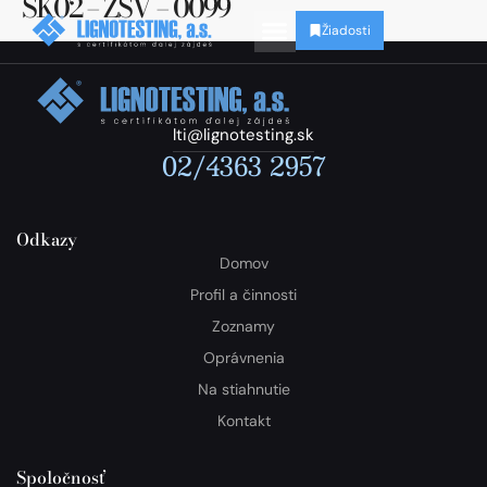
SK02 – ZSV – 0099
Žiadosti
lti@lignotesting.sk
02/4363 2957
Odkazy
Domov
Profil a činnosti
Zoznamy
Oprávnenia
Na stiahnutie
Kontakt
Spoločnosť