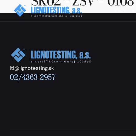
SK02 – ZSV – 0108
PROFIL A
lti@lignotesting.sk
02/4363 2957