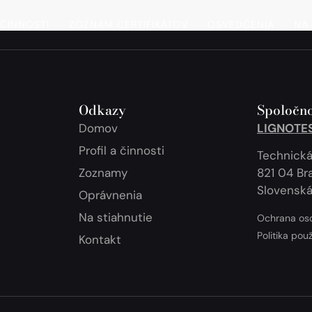
 ČINNOSTI
ZOZNAM CERTIFIKÁTOV
OSVEDČENIA
NA 
Odkazy
Spoločno
Domov
LIGNOTEST
Profil a činnosti
Technická
Zoznamy
821 04 Bra
Slovenská
Oprávnenia
Na stiahnutie
Ochrana os
Politika pou
Kontakt