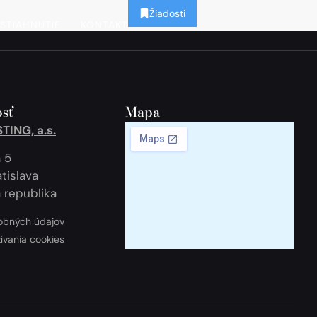
Žiadosti
STIAHNUTIE
KONTAKT
sť
Mapa
ING, a.s.
 5
tislava
 republika
obných údajov
žívania cookies