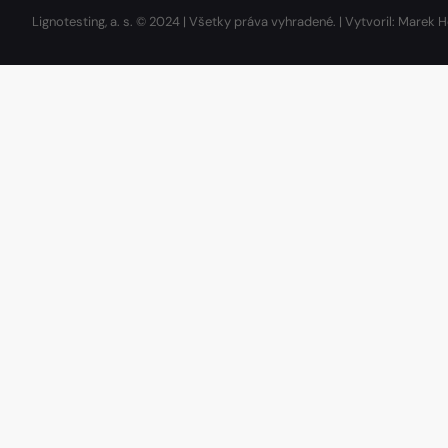
Lignotesting, a. s. © 2024 | Všetky práva vyhradené. | Vytvoril: Marek H